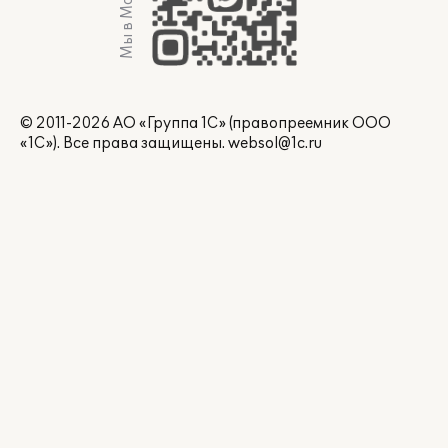
Мы в Max
© 2011-2026 АО «Группа 1С» (правопреемник ООО
«1С»). Все права защищены.
websol@1c.ru