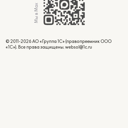
Мы в Max
© 2011-2026 АО «Группа 1С» (правопреемник ООО
«1С»). Все права защищены.
websol@1c.ru