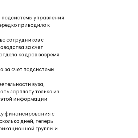
ю подсистемы управления
ередко приводило к
во сотрудников с
оводства за счет
 отдела кадров вовремя
а за счет подсистемы
ятельности вуза,
ать зарплату только из
р этой информации
ику финансирования с
колько дней, теперь
ификационной группы и