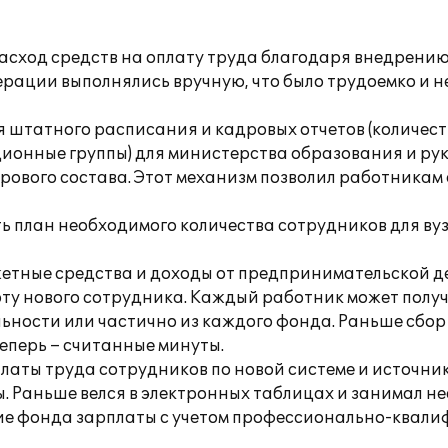
расход средств на оплату труда благодаря внедрени
ерации выполнялись вручную, что было трудоемко и н
я штатного расписания и кадровых отчетов (количест
онные группы) для министерства образования и рук
рового состава. Этот механизм позволил работникам
ь план необходимого количества сотрудников для вуз
жетные средства и доходы от предпринимательской де
ту нового сотрудника. Каждый работник может получ
ельности или частично из каждого фонда. Раньше сбо
еперь – считанные минуты.
платы труда сотрудников по новой системе и источн
Раньше велся в электронных таблицах и занимал нес
ние фонда зарплаты с учетом профессионально-квал