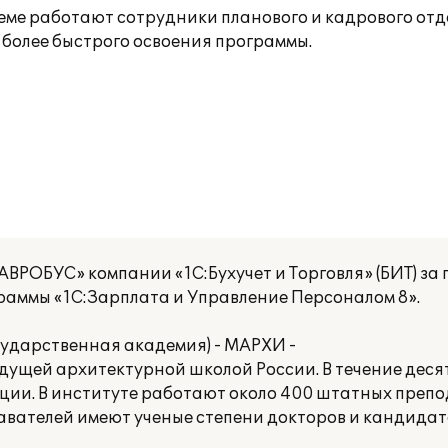
стеме работают сотрудники планового и кадрового от
 более быстрого освоения программы.
РОБУС» компании «1С:Бухучет и Торговля» (БИТ) за 
раммы «1С:Зарплата и Управление Персоналом 8».
сударственная академия) - МАРХИ -
едущей архитектурной школой России. В течение дес
ии. В институте работают около 400 штатных препод
авателей имеют ученые степени докторов и кандидат