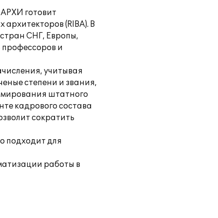
МАРХИ готовит
архитекторов (RIBA). В
стран СНГ, Европы,
8 профессоров и
начисления, учитывая
еные степени и звания,
ормирования штатного
нте кадрового состава
позволит сократить
о подходит для
оматизации работы в