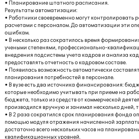
• Планирование штатного расписания.
Результаты автоматизации:
• Работники своевременно могут контролировать 
расчетами с персоналом. До автоматизации эти оп
ошибкам.
• В несколько раз сократилось время формировани
учеными степенями, профессионально-квалификаци
внедрения подсистемы учета кадров и анализа кад
предоставлять отчетность о кадровом составе.
• Появилась возможность автоматически составлят
планирования потребностей в персонале.
• В вузе есть два источника финансирования: бюд
которые необходимо учитывать при приеме на рабо
бюджета, только из средств от коммерческой деят
производился вручную и занимал несколько дней, т
• В 2 раза сократился срок планирования фонда о
помощью модуля отражения начисленной зарплаты. 
достаточно всего нескольких часов на планирова
квалификационных уровней.