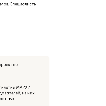
делов. Специалисты
проект по
ятилетий МАРХИ
авателей, из них
ов наук.