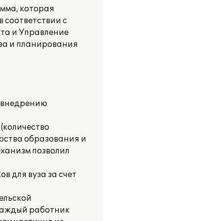
амма, которая
в соответствии с
ата и Управление
уза и планирования
я внедрению
 (количество
рства образования и
еханизм позволил
в для вуза за счет
ельской
 Каждый работник