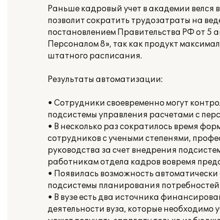
Раньше кадровый учет в академии велся в
позволит сократить трудозатраты на веде
постановлением Правительства РФ от 5 а
Персоналом 8», так как продукт максима
штатного расписания.
Результаты автоматизации:
• Сотрудники своевременно могут контро
подсистемы управления расчетами с пер
• В несколько раз сократилось время фо
сотрудников с учеными степенями, проф
руководства за счет внедрения подсистем
работникам отдела кадров вовремя предо
• Появилась возможность автоматически с
подсистемы планирования потребностей 
• В вузе есть два источника финансиров
деятельности вуза, которые необходимо 