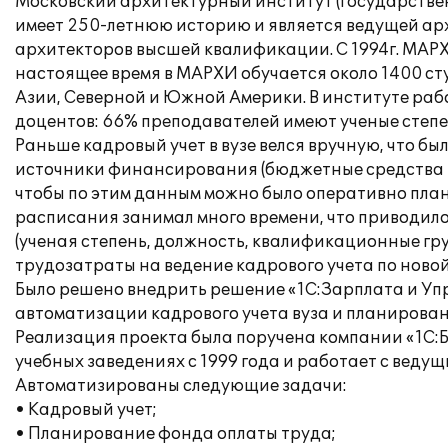
Московский архитектурный институт (Государстве
имеет 250-летнюю историю и является ведущей ар
архитекторов высшей квалификации. С 1994г. МАРХ
настоящее время в МАРХИ обучается около 1400 сту
Азии, Северной и Южной Америки. В институте раб
доцентов: 66% преподавателей имеют ученые степе
Раньше кадровый учет в вузе велся вручную, что б
источники финансирования (бюджетные средства и 
чтобы по этим данным можно было оперативно пла
расписания занимал много времени, что приводило
(ученая степень, должность, квалификационные гру
трудозатраты на ведение кадрового учета по новой
Было решено внедрить решение «1С:Зарплата и Упр
автоматизации кадрового учета вуза и планирова
Реализация проекта была поручена компании «1С:Бу
учебных заведениях с 1999 года и работает с ведущ
Автоматизированы следующие задачи:
• Кадровый учет;
• Планирование фонда оплаты труда;