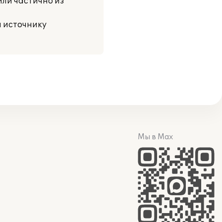
или частично из
и источнику
Мы в Max