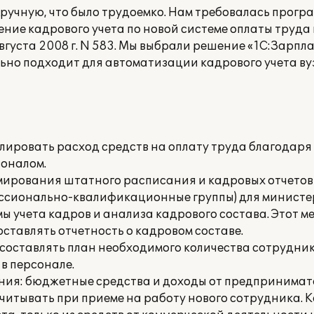
ручную, что было трудоемко. Нам требовалась прогр
ние кадрового учета по новой системе оплаты труда 
вгуста 2008 г. N 583. Мы выбрали решение «1С:Зарпл
льно подходит для автоматизации кадрового учета в
лировать расход средств на оплату труда благодар
соналом.
рмирования штатного расписания и кадровых отчетов
ессионально-квалификационные группы) для министе
ы учета кадров и анализа кадрового состава. Этот м
ставлять отчетность о кадровом составе.
оставлять план необходимого количества сотруднико
в персонале.
ания: бюджетные средства и доходы от предпринимат
учитывать при приеме на работу нового сотрудника.