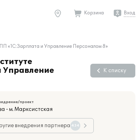
Корзина
Вход
 ПП «1С:Зарплата и Управление Персоналом 8»
ституте
и Управление
К списку
недрение/проект
ва - м. Марксистская
ругие внедрения партнера
434