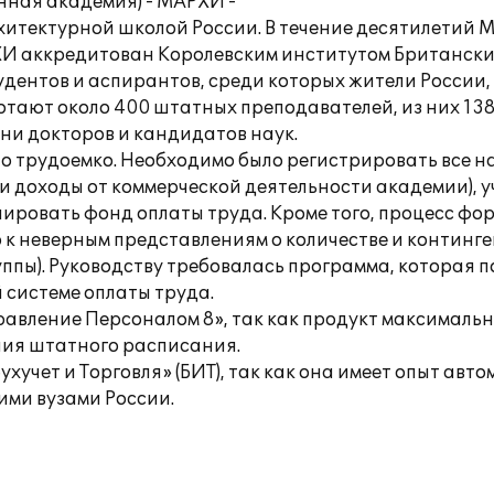
нная академия) - МАРХИ -
хитектурной школой России. В течение десятилетий 
И аккредитован Королевским институтом Британских 
дентов и аспирантов, среди которых жители России, 
отают около 400 штатных преподавателей, из них 13
ни докторов и кандидатов наук.
ыло трудоемко. Необходимо было регистрировать все 
доходы от коммерческой деятельности академии), уч
нировать фонд оплаты труда. Кроме того, процесс ф
 к неверным представлениям о количестве и континге
ппы). Руководству требовалась программа, которая 
 системе оплаты труда.
авление Персоналом 8», так как продукт максимальн
ния штатного расписания.
хучет и Торговля» (БИТ), так как она имеет опыт авт
ими вузами России.