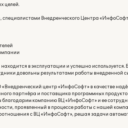
х целей.
а, специалистами Внедренческого Центра «ИнфоСофт
телей
компании
находится в эксплуатации и успешно используется. 
удники довольны результатами работы внедренной с
 «Внедренческий центр «ИнфоСофт» в качестве надё
ого партнёра и поставщика программных продуктов 1
Мы благодарим компанию ВЦ «ИнфоСофт» и ее сотрудн
ости, проявленный в процессе работы с нашей комп
оотношения с ВЦ «ИнфоСофт», решая задачи автома