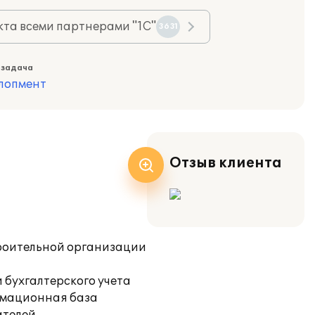
та всеми партнерами "1С"
3631
 задача
лопмент
Отзыв клиента
троительной организации
 бухгалтерского учета
ормационная база