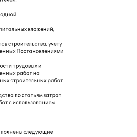
телей.
 одной
апитальных вложений,
ов строительства, учету
жденных Постановлениями
ости трудовых и
ненных работ на
ных строительных работ
дства по статьям затрат
бот с использованием
выполнены следующие