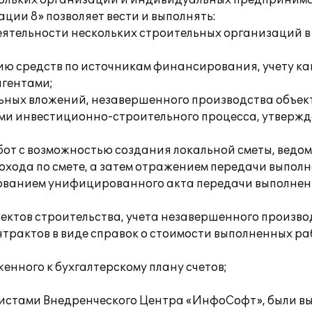
скольких организаций и индивидуальных предпринима
ции 8» позволяет вести и выполнять:
деятельности нескольких строительных организаций в
ию средств по источникам финансирования, учету к
агентами;
льных вложений, незавершенного производства объект
ами инвестиционно-строительного процесса, утвер
от с возможностью создания локальной сметы, ведом
хода по смете, а затем отражением передачи выпол
рованием унифицированного акта передачи выполнен
ектов строительства, учета незавершенного произво
трактов в виде справок о стоимости выполненных ра
енного к бухгалтерскому плану счетов;
листами Внедренческого Центра «ИнфоСофт», были 