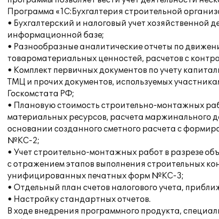
программы позволяет вести учет деятельности не
Программа «1С:Бухгалтерия строительной организа
• Бухгалтерский и налоговый учет хозяйственной 
информационной базе;
• Разнообразные аналитические отчеты по движен
товароматериальных ценностей, расчетов с контр
• Комплект первичных документов по учету капита
ТМЦ и прочих документов, используемых участник
Госкомстата РФ;
• Плановую стоимость строительно-монтажных раб
материальных ресурсов, расчета маржинального до
основании созданного сметного расчета с форми
№КС-2;
• Учет строительно-монтажных работ в разрезе объ
с отражением этапов выполнения строительных кон
унифицированных печатных форм №КС-3;
• Отдельный план счетов налогового учета, приближ
• Настройку стандартных отчетов.
В ходе внедрения программного продукта, специа