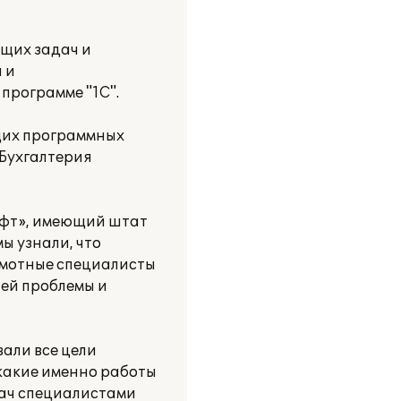
ущих задач и
 и
программе "1С".
щих программных
 Бухгалтерия
офт», имеющий штат
ы узнали, что
амотные специалисты
ей проблемы и
али все цели
 какие именно работы
дач специалистами