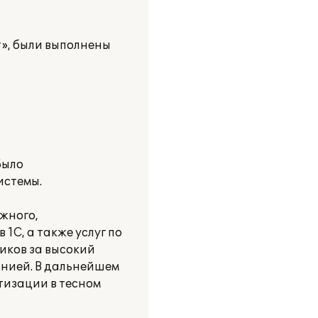
», были выполнены
Было
истемы.
жного,
С, а также услуг по
иков за высокий
анией. В дальнейшем
тизации в тесном