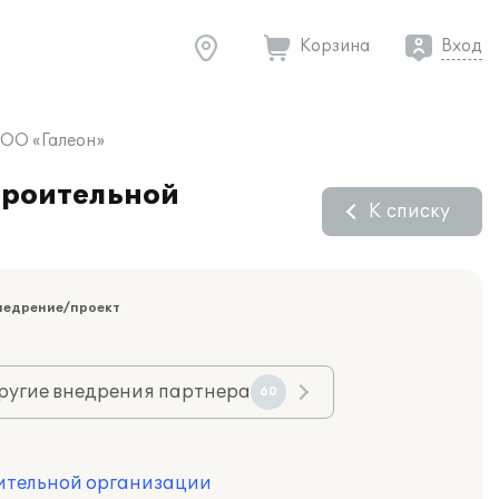
Корзина
Вход
ООО «Галеон»
троительной
К списку
недрение/проект
ругие внедрения партнера
60
оительной организации