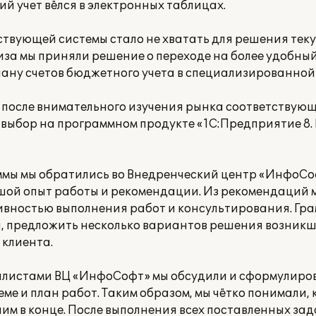
й учет вёлся в электронных таблицах.
ствующей системы стало не хватать для решения тек
иза мы приняли решение о переходе на более удобный
ану счетов бюджетного учета в специализированной 
а после внимательного изучения рынка соответствую
выбор на программном продукте «1С:Предприятие 8.
ммы мы обратились во Внедренческий центр «ИнфоС
ой опыт работы и рекомендации. Из рекомендаций м
вностью выполнения работ и консультирования. Гр
й, предложить несколько вариантов решения возникш
клиента.
иалистами ВЦ «ИнфоСофт» мы обсудили и сформулиров
ме и план работ. Таким образом, мы чётко понимали,
чим в конце. После выполнения всех поставленных за