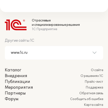
Отраслевые
и специализированные решения
1С:Предприятие
Другие сайты 1С
Каталог
О сайте
Внедрения
О решениях 1С
Публикации
Прайс-лист
Мероприятия
Поддержка
Партнеры
Обратная связь
Форум
Сообщить об ошибке
Карта сайта