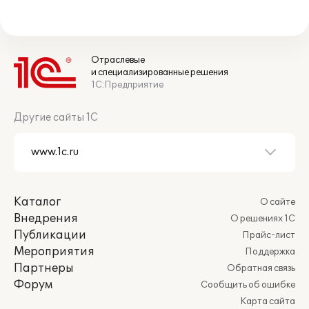
Отраслевые
и специализированные решения
1С:Предприятие
Другие сайты 1С
Каталог
О сайте
Внедрения
О решениях 1С
Публикации
Прайс-лист
Мероприятия
Поддержка
Партнеры
Обратная связь
Форум
Сообщить об ошибке
Карта сайта