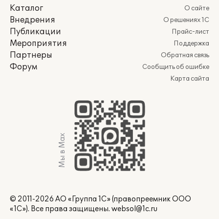
Каталог
О сайте
Внедрения
О решениях 1С
Публикации
Прайс-лист
Мероприятия
Поддержка
Партнеры
Обратная связь
Форум
Сообщить об ошибке
Карта сайта
Мы в Max
© 2011-2026 АО «Группа 1С» (правопреемник ООО
«1С»). Все права защищены.
websol@1c.ru