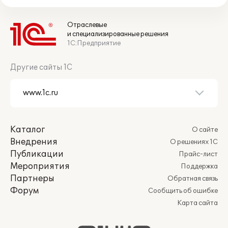
Отраслевые
и специализированные решения
1С:Предприятие
Другие сайты 1С
Каталог
О сайте
Внедрения
О решениях 1С
Публикации
Прайс-лист
Мероприятия
Поддержка
Партнеры
Обратная связь
Форум
Сообщить об ошибке
Карта сайта