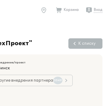
Корзина
Вход
ехПроект"
К списку
недрение/проект
бинск
ругие внедрения партнера
5549