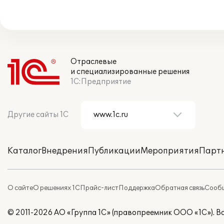
Отраслевые
и специализированные решения
1С:Предприятие
Другие сайты 1С
Каталог
Внедрения
Публикации
Мероприятия
Парт
О сайте
О решениях 1С
Прайс-лист
Поддержка
Обратная связь
Сообщ
© 2011-2026 АО «Группа 1С» (правопреемник ООО «1С»). 