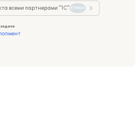
та всеми партнерами "1С"
575825
 задача
лопмент