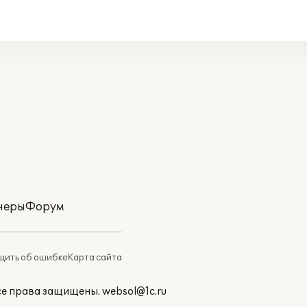
неры
Форум
ить об ошибке
Карта сайта
Все права защищены.
websol@1c.ru