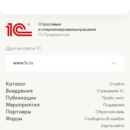
Отраслевые
и специализированные решения
1С:Предприятие
Другие сайты 1С
Каталог
О сайте
Внедрения
О решениях 1С
Публикации
Прайс-лист
Мероприятия
Поддержка
Партнеры
Обратная связь
Форум
Сообщить об ошибке
Карта сайта