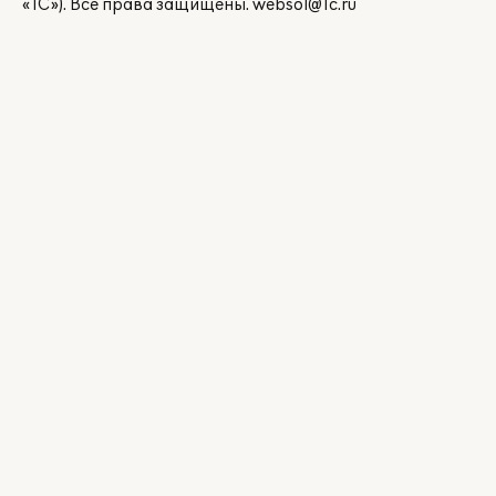
«1С»). Все права защищены.
websol@1c.ru