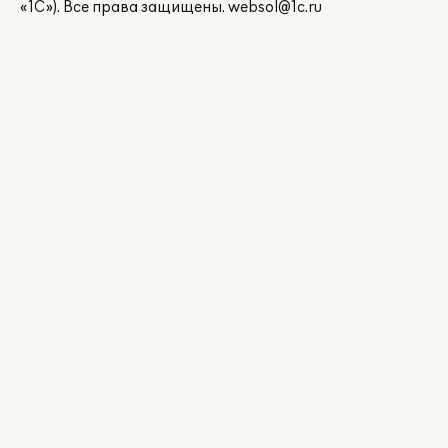
«1С»). Все права защищены.
websol@1c.ru