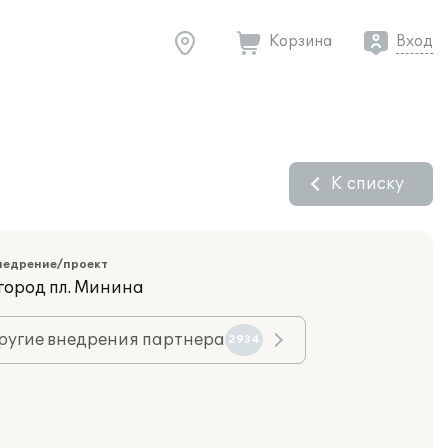
Корзина
Вход
К списку
недрение/проект
город пл. Минина
ругие внедрения партнера
2934