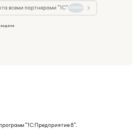
та всеми партнерами "1С"
575930
 задача
программ "1С:Предприятие 8".