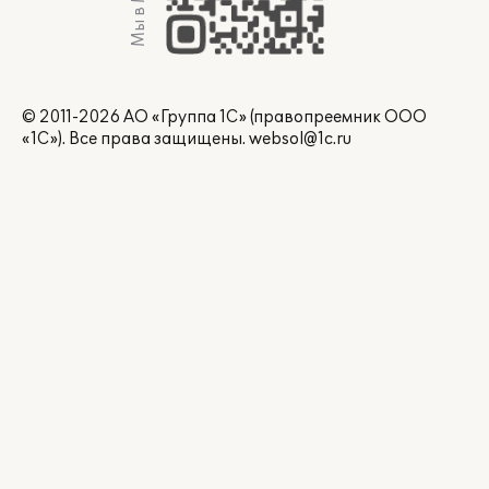
Мы в Max
© 2011-2026 АО «Группа 1С» (правопреемник ООО
«1С»). Все права защищены.
websol@1c.ru