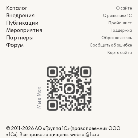
Каталог
О сайте
Внедрения
О решениях 1С
Публикации
Прайс-лист
Мероприятия
Поддержка
Партнеры
Обратная связь
Форум
Сообщить об ошибке
Карта сайта
Мы в Max
© 2011-2026 АО «Группа 1С» (правопреемник ООО
«1С»). Все права защищены.
websol@1c.ru