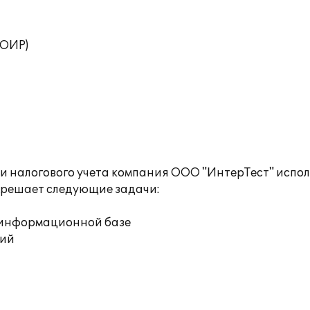
ТОИР)
и налогового учета компания ООО "ИнтерТест" испол
й решает следующие задачи:
й информационной базе
ций