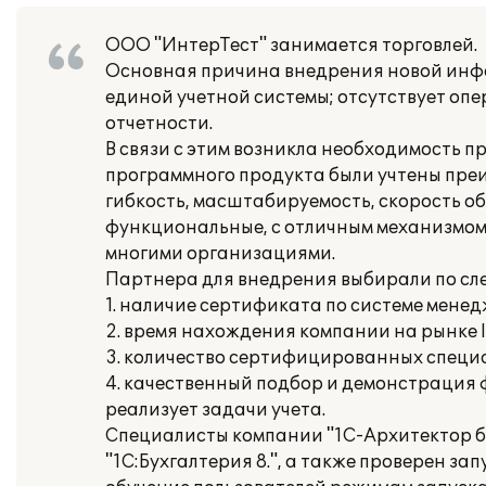
ООО "ИнтерТест" занимается торговлей.
Основная причина внедрения новой инфо
единой учетной системы; отсутствует оп
отчетности.
В связи с этим возникла необходимость п
программного продукта были учтены пре
гибкость, масштабируемость, скорость о
функциональные, с отличным механизмом 
многими организациями.
Партнера для внедрения выбирали по с
1. наличие сертификата по системе менед
2. время нахождения компании на рынке IT
3. количество сертифицированных специа
4. качественный подбор и демонстрация
реализует задачи учета.
Специалисты компании "1С-Архитектор б
"1С:Бухгалтерия 8.", а также проверен з