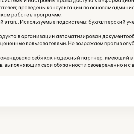
а системы и настроены права доступа к информацион
вателей; проведены консультации по основам админ
ам работе в программе.
этап. . Используемые подсистемы: бухгалтерский учет
родукта в организации автоматизирован документоо
 оцененные пользователями. Не возражаем против оп
комендовала себя как надежный партнер, имеющий в 
 выполняющих свои обязанности своевременно и с в