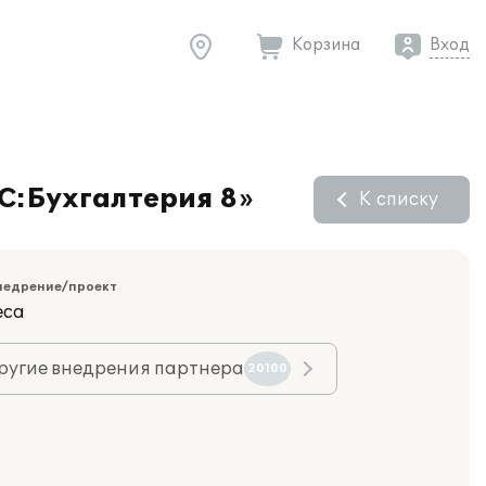
Корзина
Вход
1С:Бухгалтерия 8»
К списку
недрение/проект
еса
ругие внедрения партнера
20100