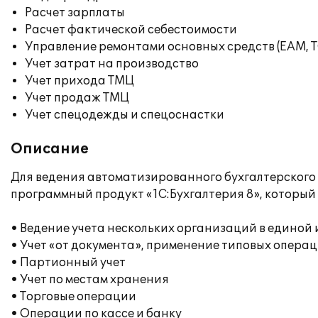
Расчет зарплаты
Расчет фактической себестоимости
Управление ремонтами основных средств (EAM, 
Учет затрат на производство
Учет прихода ТМЦ
Учет продаж ТМЦ
Учет спецодежды и спецоснастки
Описание
Для ведения автоматизированного бухгалтерского 
программный продукт «1С:Бухгалтерия 8», которы
• Ведение учета нескольких организаций в едино
• Учет «от документа», применение типовых опера
• Партионный учет
• Учет по местам хранения
• Торговые операции
• Операции по кассе и банку