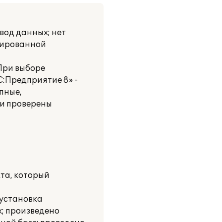
вод данных; нет
нтированной
 При выборе
:Предприятие 8» -
пные,
 и проверены
та, который
 установка
х; произведено