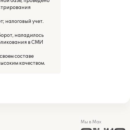
ной базе; проведено
истрирования
; налоговый учет.
борот, наладилось
убликования в СМИ
своем составе
ысоким качеством.
Мы в Max