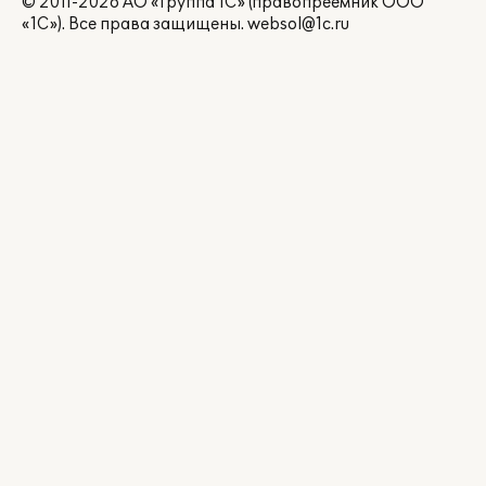
© 2011-2026 АО «Группа 1С» (правопреемник ООО
«1С»). Все права защищены.
websol@1c.ru