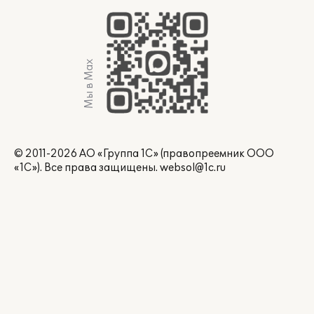
Мы в Max
© 2011-2026 АО «Группа 1С» (правопреемник ООО
«1С»). Все права защищены.
websol@1c.ru