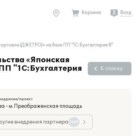
Корзина
Вход
орговли (ДЖЕТРО)» на базе ПП "1С:Бухгалтерия 8"
льства «Японская
 ПП "1С:Бухгалтерия
К списку
недрение/проект
ва - м. Преображенская площадь
ругие внедрения партнера
7605