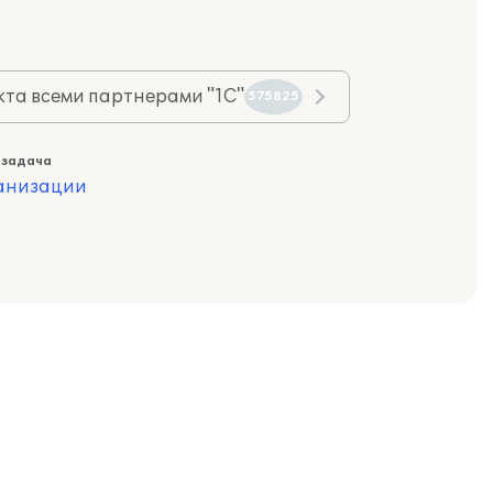
та всеми партнерами "1С"
575825
 задача
ганизации