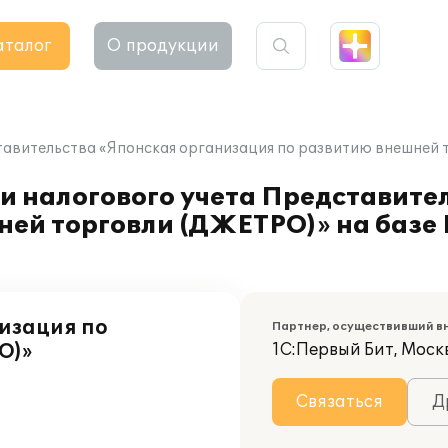
аталог
О продукции
тавительства «Японская организация по развитию внешней т
и налогового учета Представите
ней торговли (ДЖЕТРО)» на базе
изация по
Партнер, осуществивший в
О)»
1С:Первый Бит, Моск
Связаться
Д