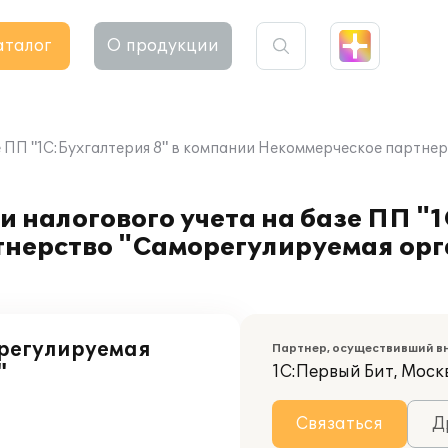
аталог
О продукции
зе ПП "1С:Бухгалтерия 8" в компании Некоммерческое партн
 налогового учета на базе ПП "1
тнерство "Саморегулируемая ор
орегулируемая
Партнер, осуществивший в
"
1С:Первый Бит, Моск
Связаться
Д