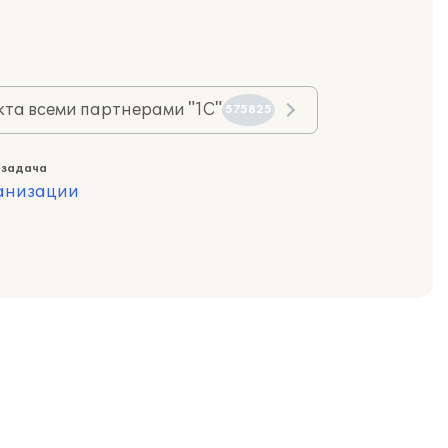
та всеми партнерами "1С"
575825
 задача
ганизации