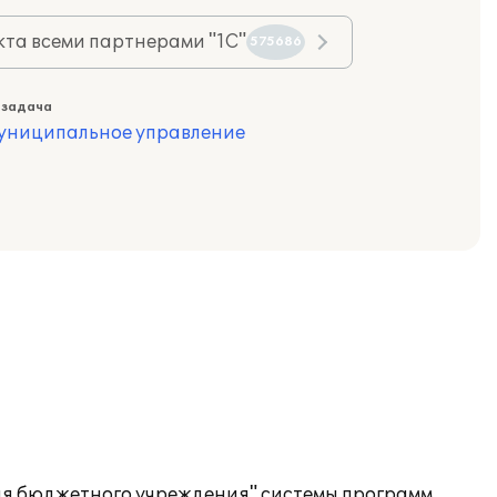
та всеми партнерами "1С"
575686
 задача
муниципальное управление
рия бюджетного учреждения" системы программ