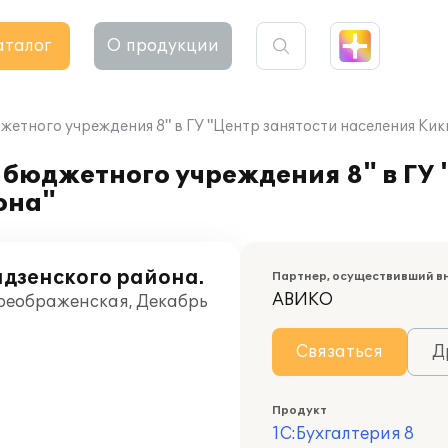
аталог
О продукции
жетного учреждения 8" в ГУ "Центр занятости населения Ки
бюджетного учреждения 8" в ГУ 
она"
идзенского района.
Партнер, осуществивший в
АВИКО
Преображенская, Декабрь
Связаться
Д
Продукт
1С:Бухгалтерия 8