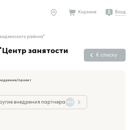
Корзина
Вход
квидзенского района"
"Центр занятости
К списку
недрение/проект
ругие внедрения партнера
465