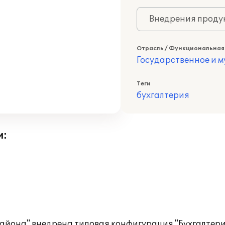
Внедрения продук
Отрасль / Функциональная
Государственное и 
Теги
бухгалтерия
и:
 района" внедрена типовая конфигурация "Бухгалте