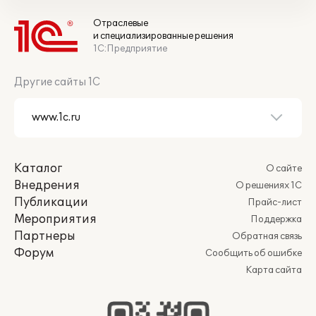
Отраслевые
и специализированные решения
1С:Предприятие
Другие сайты 1С
Каталог
О сайте
Внедрения
О решениях 1С
Публикации
Прайс-лист
Мероприятия
Поддержка
Партнеры
Обратная связь
Форум
Сообщить об ошибке
Карта сайта