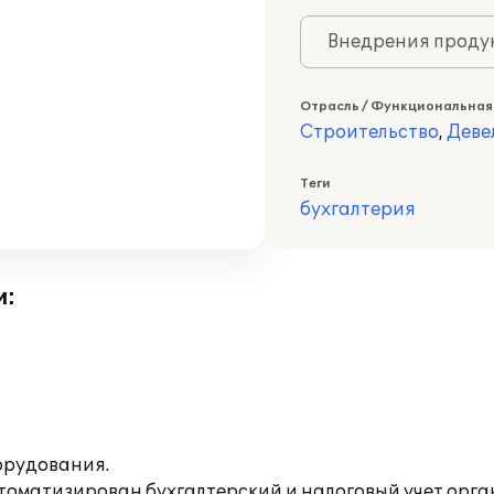
Внедрения продук
Отрасль / Функциональная
Строительство
,
Деве
Теги
бухгалтерия
и:
орудования.
томатизирован бухгалтерский и налоговый учет орга