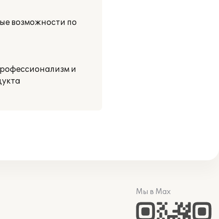
вые возможности по
 профессионализм и
дукта
Мы в Max