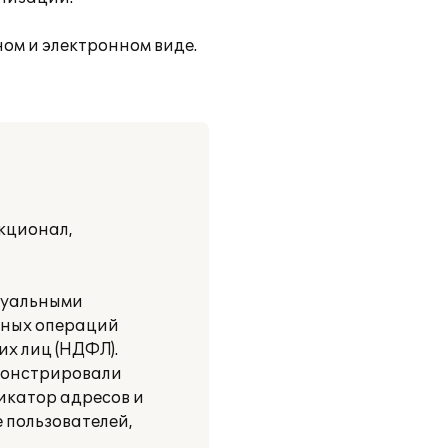
ом и электронном виде.
кционал,
идуальными
нных операций
х лиц (НДФЛ).
емонстрировали
икатор адресов и
 пользователей,