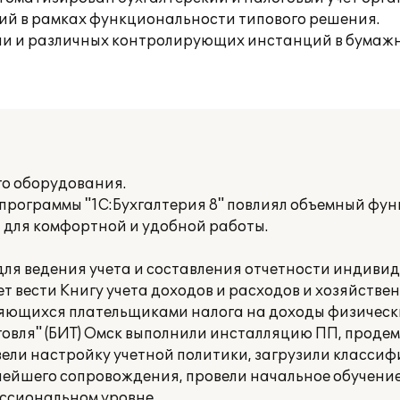
ий в рамках функциональности типового решения.
ии и различных контролирующих инстанций в бумажн
о оборудования.
программы "1С:Бухгалтерия 8" повлиял объемный фун
для комфортной и удобной работы.
е для ведения учета и составления отчетности индив
 вести Книгу учета доходов и расходов и хозяйстве
ющихся плательщиками налога на доходы физически
говля" (БИТ) Омск выполнили инсталляцию ПП, прод
ели настройку учетной политики, загрузили классиф
ейшего сопровождения, провели начальное обучение
ссиональном уровне.