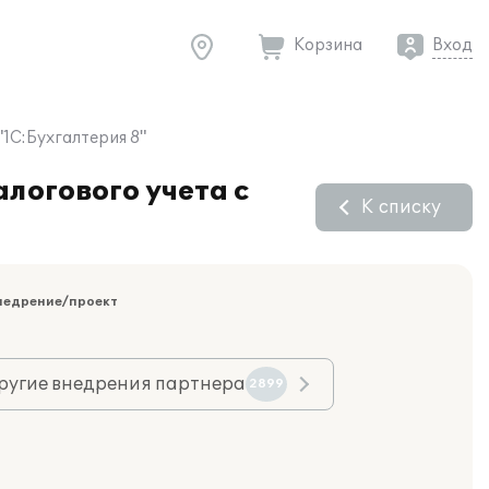
Корзина
Вход
1С:Бухгалтерия 8"
логового учета с
К списку
недрение/проект
ругие внедрения партнера
2899