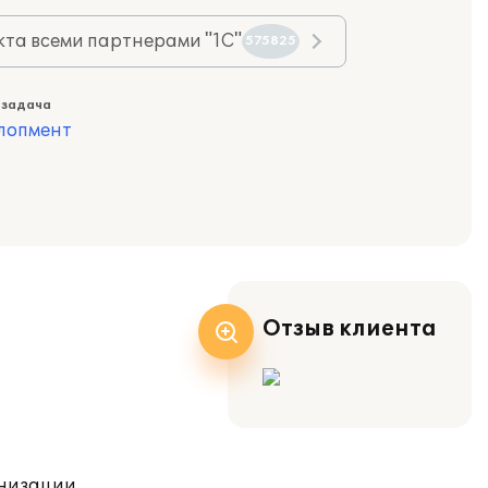
та всеми партнерами "1С"
575825
 задача
лопмент
Отзыв клиента
низации.