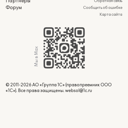
Партнеры
Обратная связь
Форум
Сообщить об ошибке
Карта сайта
Мы в Max
© 2011-2026 АО «Группа 1С» (правопреемник ООО
«1С»). Все права защищены.
websol@1c.ru