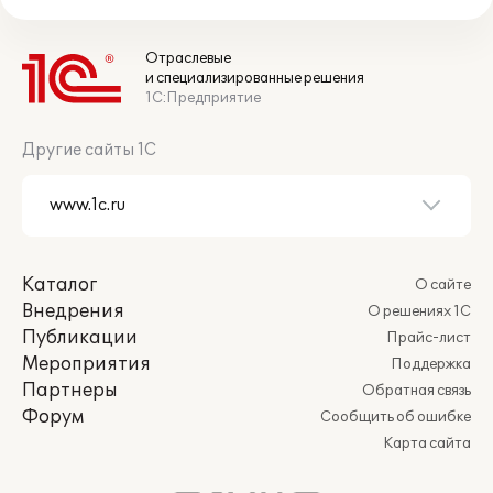
Отраслевые
и специализированные решения
1С:Предприятие
Другие сайты 1С
Каталог
О сайте
Внедрения
О решениях 1С
Публикации
Прайс-лист
Мероприятия
Поддержка
Партнеры
Обратная связь
Форум
Сообщить об ошибке
Карта сайта