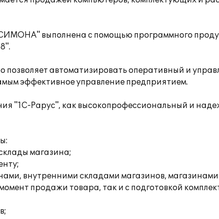
ется продажей компьютеров, комплектующих и расх
ИМОНА" выполнена с помощью программного продукт
8".
но позволяет автоматизировать оперативный и управ
самым эффективное управление предприятием.
ания "1С-Рарус", как высокопрофессиональный и на
ы:
склады магазина;
енту;
ами, внутренними складами магазинов, магазинами
момент продажи товара, так и с подготовкой комплек
в;