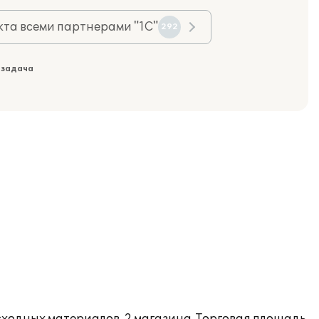
та всеми партнерами "1С"
292
 задача