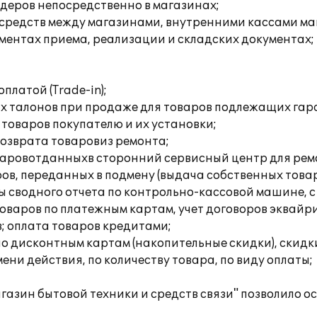
деров непосредственно в магазинах;
редств между магазинами, внутренними кассами маг
ументах приема, реализации и складских документах;
платой (Trade-in);
ых талонов при продаже для товаров подлежащих га
товаров покупателю и их установки;
озврата товаровиз ремонта;
варовотданныхв сторонний сервисный центр для рем
ов, переданных в подмену (выдача собственных товар
 сводного отчета по контрольно-кассовой машине, с
товаров по платежным картам, учет договоров эквайр
; оплата товаров кредитами;
о дисконтным картам (накопительные скидки), скидки
мени действия, по количеству товара, по виду оплаты;
газин бытовой техники и средств связи" позволило 