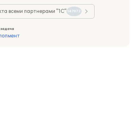
та всеми партнерами "1С"
147072
 задача
лопмент