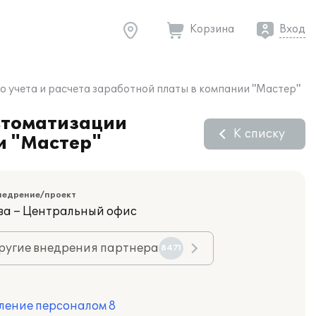
Корзина
Вход
 учета и расчета заработной платы в компании "Мастер"
втоматизации
К списку
и "Мастер"
недрение/проект
ва – Центральный офис
ругие внедрения партнера
8471
ление персоналом 8