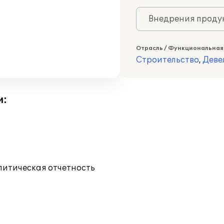
Внедрения продук
Отрасль / Функциональная
Строительство
,
Деве
и:
литическая отчетность