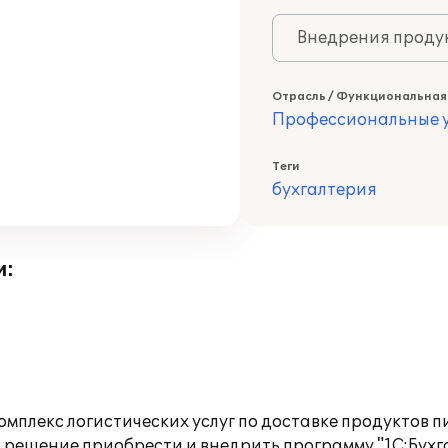
Внедрения продук
Отрасль / Функциональная
Профессиональные у
Теги
бухгалтерия
и:
лекс логистических услуг по доставке продуктов пи
 решение приобрести и внедрить программу "1С:Бухг