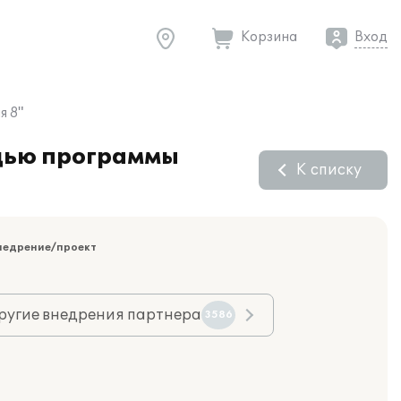
Корзина
Вход
я 8"
щью программы
К списку
недрение/проект
ругие внедрения партнера
3586