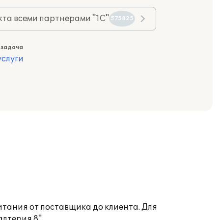
та всеми партнерами "1С"
575825
 задача
слуги
тания от поставщика до клиента. Для
алтерия 8"