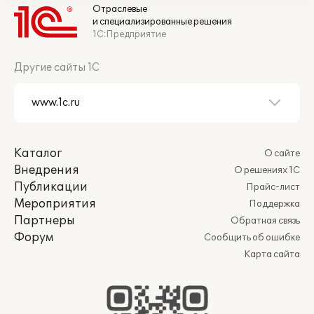
Отраслевые
и специализированные решения
1С:Предприятие
Другие сайты 1С
Каталог
О сайте
Внедрения
О решениях 1С
Публикации
Прайс-лист
Мероприятия
Поддержка
Партнеры
Обратная связь
Форум
Сообщить об ошибке
Карта сайта