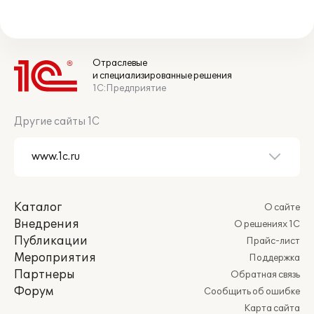
Отраслевые
и специализированные решения
1С:Предприятие
Другие сайты 1С
Каталог
О сайте
Внедрения
О решениях 1С
Публикации
Прайс-лист
Мероприятия
Поддержка
Партнеры
Обратная связь
Форум
Сообщить об ошибке
Карта сайта