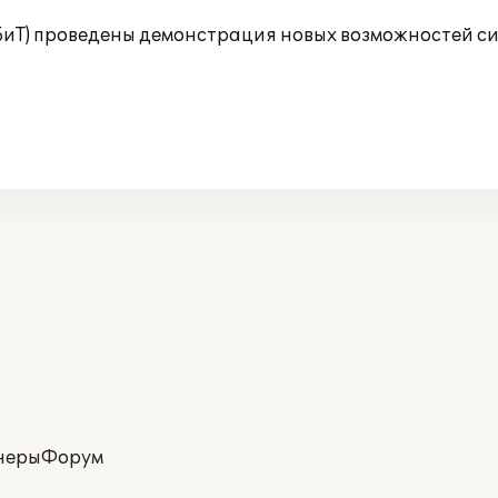
(БиТ) проведены демонстрация новых возможностей с
неры
Форум