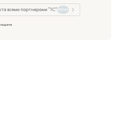
та всеми партнерами "1С"
89264
 задача