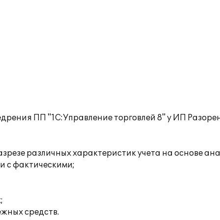
дрения ПП "1С:Управление торговлей 8" у ИП Разор
разрезе различных характеристик учета на основе а
и с фактическими;
;
жных средств.