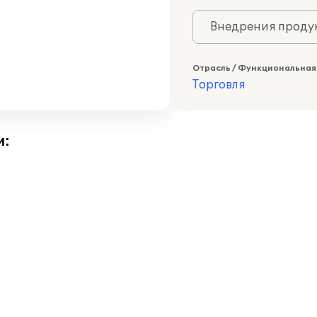
Внедрения продук
Отрасль / Функциональная
Торговля
и: