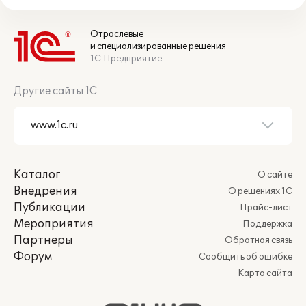
Отраслевые
и специализированные решения
1С:Предприятие
Другие сайты 1С
Каталог
О сайте
Внедрения
О решениях 1С
Публикации
Прайс-лист
Мероприятия
Поддержка
Партнеры
Обратная связь
Форум
Сообщить об ошибке
Карта сайта