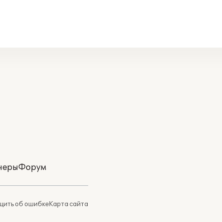
неры
Форум
ить об ошибке
Карта сайта