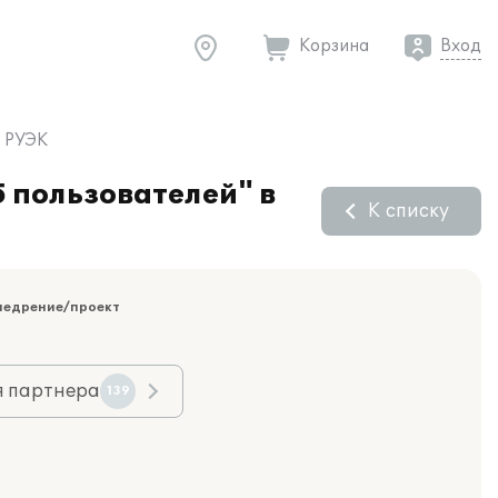
Корзина
Вход
ю РУЭК
 пользователей" в
К списку
недрение/проект
я партнера
139