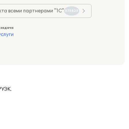
та всеми партнерами "1С"
575825
 задача
слуги
РУЭК.