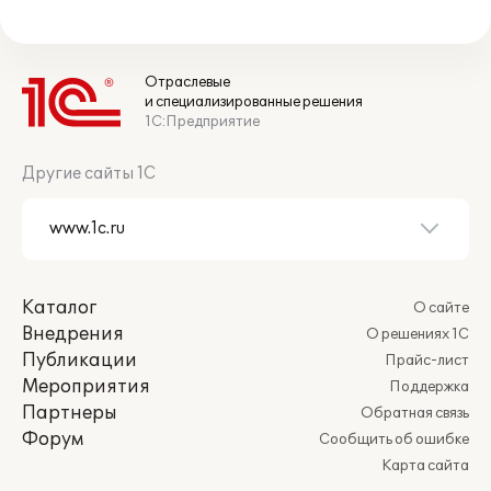
Отраслевые
и специализированные решения
1С:Предприятие
Другие сайты 1С
Каталог
О сайте
Внедрения
О решениях 1С
Публикации
Прайс-лист
Мероприятия
Поддержка
Партнеры
Обратная связь
Форум
Сообщить об ошибке
Карта сайта