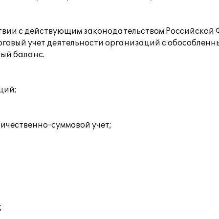
тствии с действующим законодательством Российской
говый учет деятельности организаций с обособлен
ный баланс.
ций;
личественно-суммовой учет;
;