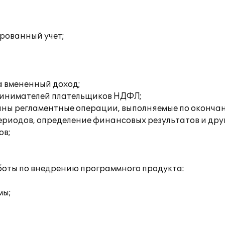
рованный учет;
а вмененный доход;
ринимателей плательщиков НДФЛ;
ы регламентные операции, выполняемые по окончани
риодов, определение финансовых результатов и друг
ов;
оты по внедрению программного продукта:
мы;