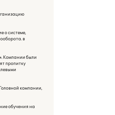
рганизацию
е о системе,
ооборота. в
». Компании были
ят пропитку
слевыми
 Головной компании,
ние обучения на