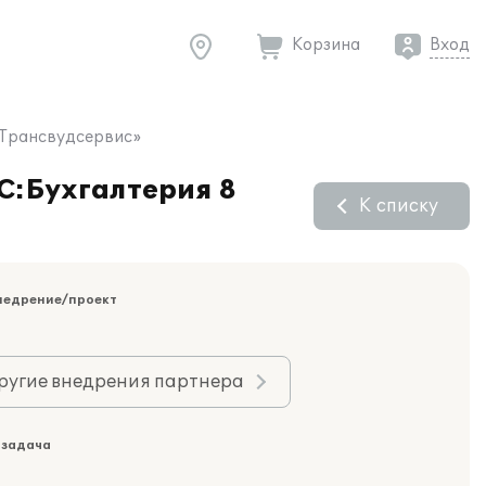
Корзина
Вход
 «Трансвудсервис»
1С:Бухгалтерия 8
К списку
недрение/проект
ругие внедрения партнера
 задача