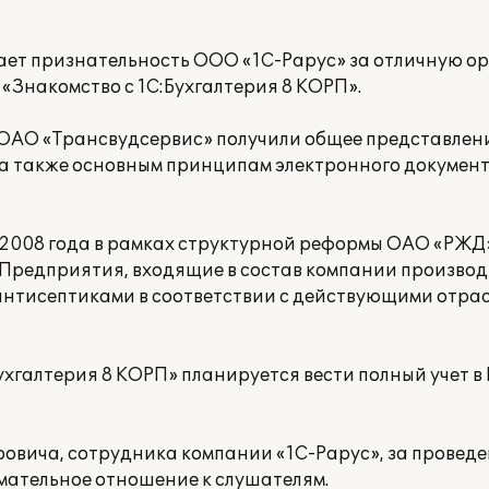
ает признательность ООО «1С-Рарус» за отличную о
«Знакомство с 1С:Бухгалтерия 8 КОРП».
ОАО «Трансвудсервис» получили общее представлени
 а также основным принципам электронного документ
 2008 года в рамках структурной реформы ОАО «РЖД
 Предприятия, входящие в состав компании производ
антисептиками в соответствии с действующими отра
хгалтерия 8 КОРП» планируется вести полный учет в
овича, сотрудника компании «1С-Рарус», за проведе
мательное отношение к слушателям.