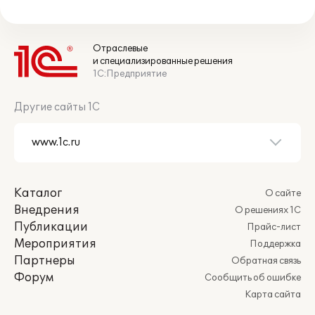
Отраслевые
и специализированные решения
1С:Предприятие
Другие сайты 1С
Каталог
О сайте
Внедрения
О решениях 1С
Публикации
Прайс-лист
Мероприятия
Поддержка
Партнеры
Обратная связь
Форум
Сообщить об ошибке
Карта сайта