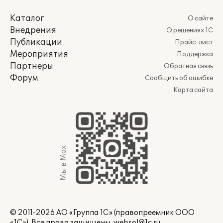
Каталог
О сайте
Внедрения
О решениях 1С
Публикации
Прайс-лист
Мероприятия
Поддержка
Партнеры
Обратная связь
Форум
Сообщить об ошибке
Карта сайта
Мы в Max
© 2011-2026 АО «Группа 1С» (правопреемник ООО
«1С»). Все права защищены.
websol@1c.ru