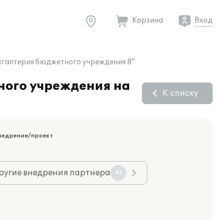
Корзина
Вход
хгалтерия бюджетного учреждения 8"
ного учреждения на
К списку
недрение/проект
ругие внедрения партнера
61