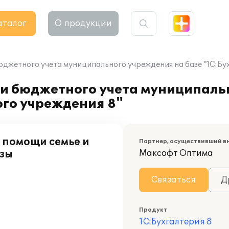
аталог
О продукции
юджетного учета муниципального учреждения на базе "1С:Бу
 и бюджетного учета муниципаль
ого учреждения 8"
 помощи семье и
Партнер, осуществивший в
нзы
Максофт Оптима
Связаться
Д
Продукт
1С:Бухгалтерия 8