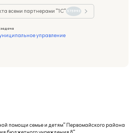
та всеми партнерами "1С"
575993
 задача
муниципальное управление
ой помощи семье и детям" Первомайского района
ия бюджетного учреждения 8".