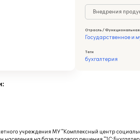
Внедрения продук
Отрасль / Функциональная
Государственное и 
Теги
бухгалтерия
и:
етного учреждения МУ "Комплексный центр социальн
 населения на базе типового решения "1С:Бухгалтер