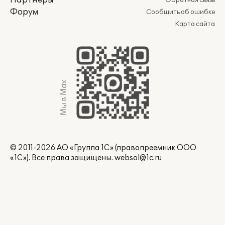
Партнеры
Обратная связь
Форум
Сообщить об ошибке
Карта сайта
Мы в Max
© 2011-2026 АО «Группа 1С» (правопреемник ООО
«1С»). Все права защищены.
websol@1c.ru