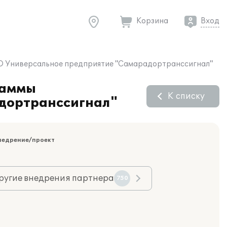
Корзина
Вход
ООО Универсальное предприятие "Самарадортранссигнал"
раммы
К списку
адортранссигнал"
недрение/проект
ругие внедрения партнера
750