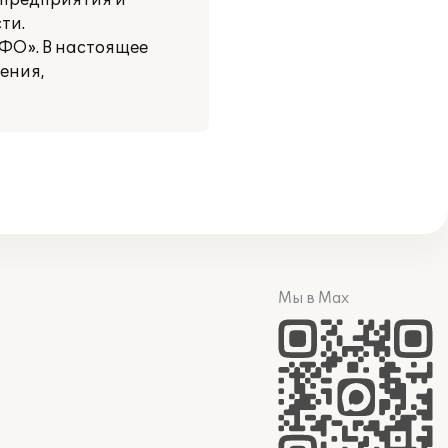
й предприятия и
ти.
ФО». В настоящее
ения,
Мы в Max