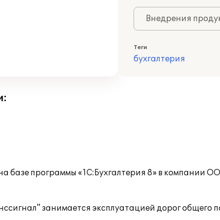
Внедрения продук
Теги
бухгалтерия
и:
на базе программы «1С:Бухгалтерия 8» в компании 
сигнал" занимается эксплуатацией дорог общего п