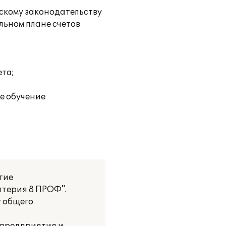
йскому законодательству
ельном плане счетов
ета;
е обучение
тие
лтерия 8 ПРОФ".
 общего