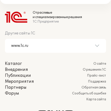
Отраслевые
и специализированные решения
1С:Предприятие
Другие сайты 1С
Каталог
О сайте
Внедрения
О решениях 1С
Публикации
Прайс-лист
Мероприятия
Поддержка
Партнеры
Обратная связь
Форум
Сообщить об ошибке
Карта сайта