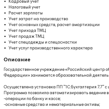
Кадровый учет
Налоговый учет
Расчет зарплаты
Учет затрат на производство
Учет основных средств, расчет амортизации
Учет прихода ТМЦ
Учет продаж ТМЦ
Учет спецодежды и спецоснастки
Учет услуг производственного характера
Описание
Государственное учреждение «Российский центр о
Федерации» занимается образовательной деятель
Осуществлена установка ПП "1С:Бухгалтерия 7.7" с
Программа позволила автоматизировать ведение вс
-операции по банку и кассе;
-основные средства и нематериальные активы;