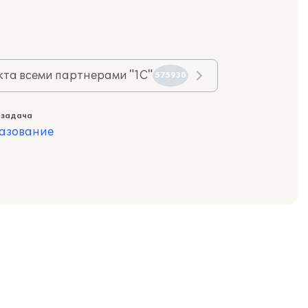
та всеми партнерами "1С"
575930
 задача
азование