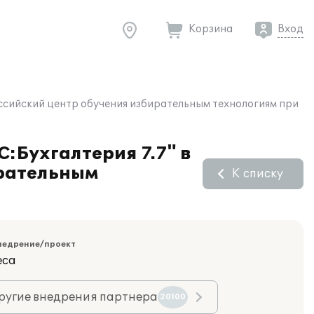
Корзина
Вход
оссийский центр обучения избирательным технологиям при
С:Бухгалтерия 7.7" в
ирательным
К списку
недрение/проект
еса
ругие внедрения партнера
20100