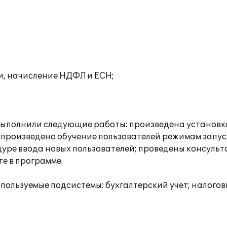
и, начисление НДФЛ и ЕСН;
полнили следующие работы: произведена установка П
 произведено обучение пользователей режимам запус
уре ввода новых пользователей; проведены консуль
е в программе.
ользуемые подсистемы: бухгалтерский учет; налоговы