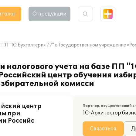
аталог
О продукции
е ПП "1С:Бухгалтерия 7.7" в Государственном учреждение «Р
 налогового учета на базе ПП "1
Российский центр обучения изб
избирательной комисси
ийский центр
Партнер, осуществивший в
ям при
1С-Архитектор бизн
ии Российс
Связаться
Д