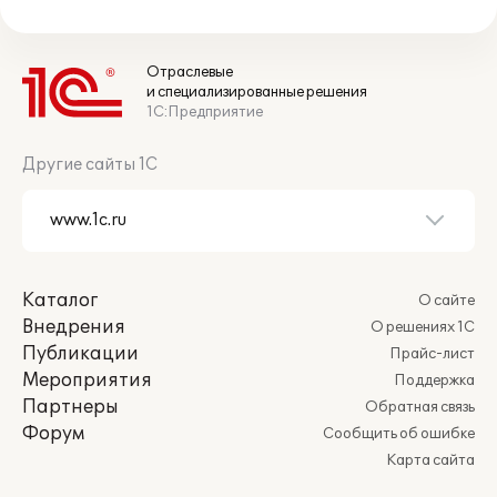
Отраслевые
и специализированные решения
1С:Предприятие
Другие сайты 1С
Каталог
О сайте
Внедрения
О решениях 1С
Публикации
Прайс-лист
Мероприятия
Поддержка
Партнеры
Обратная связь
Форум
Сообщить об ошибке
Карта сайта