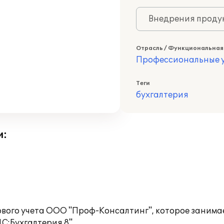
Внедрения продук
Отрасль / Функциональная
Профессиональные у
Теги
бухгалтерия
и:
вого учета ООО "Проф-Консалтинг", которое занима
С:Бухгалтерия 8".