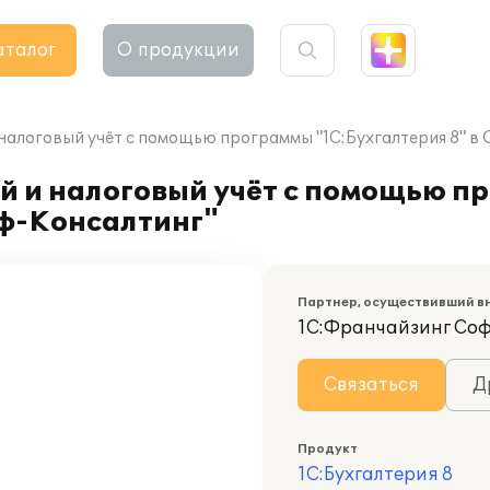
аталог
О продукции
налоговый учёт с помощью программы "1С:Бухгалтерия 8" 
й и налоговый учёт с помощью п
оф-Консалтинг"
Партнер, осуществивший в
1С:Франчайзинг Со
Связаться
Д
Продукт
1С:Бухгалтерия 8