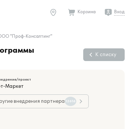
Корзина
Вход
в ООО "Проф-Консалтинг"
рограммы
К списку
недрение/проект
фт-Маркет
ругие внедрения партнера
12616