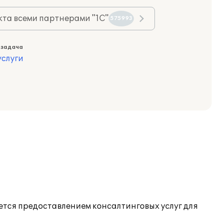
та всеми партнерами "1С"
575993
 задача
слуги
ется предоставлением консалтинговых услуг для