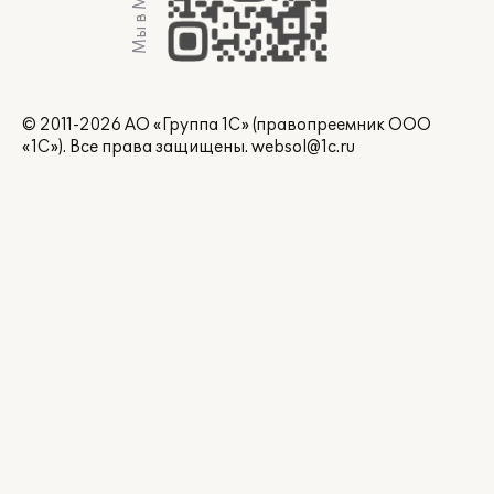
Мы в Max
© 2011-2026 АО «Группа 1С» (правопреемник ООО
«1С»). Все права защищены.
websol@1c.ru