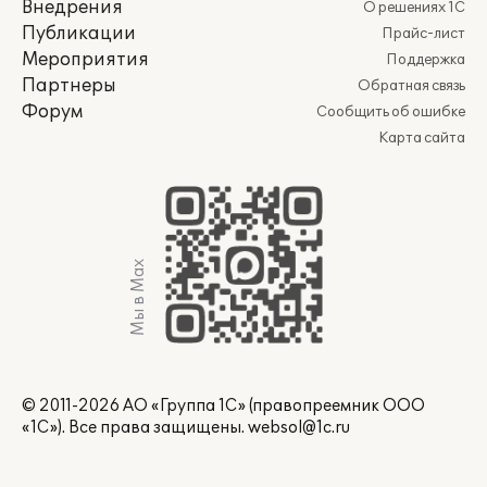
Внедрения
О решениях 1С
Публикации
Прайс-лист
Мероприятия
Поддержка
Партнеры
Обратная связь
Форум
Сообщить об ошибке
Карта сайта
Мы в Max
© 2011-2026 АО «Группа 1С» (правопреемник ООО
«1С»). Все права защищены.
websol@1c.ru