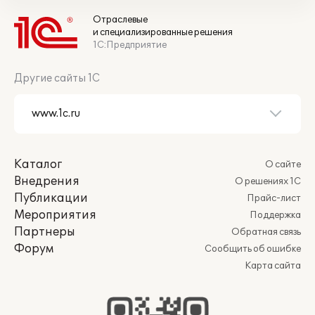
Отраслевые
и специализированные решения
1С:Предприятие
Другие сайты 1С
Каталог
О сайте
Внедрения
О решениях 1С
Публикации
Прайс-лист
Мероприятия
Поддержка
Партнеры
Обратная связь
Форум
Сообщить об ошибке
Карта сайта