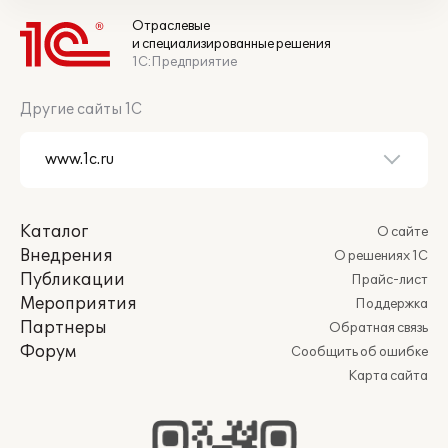
Отраслевые
и специализированные решения
1С:Предприятие
Другие сайты 1С
Каталог
О сайте
Внедрения
О решениях 1С
Публикации
Прайс-лист
Мероприятия
Поддержка
Партнеры
Обратная связь
Форум
Сообщить об ошибке
Карта сайта