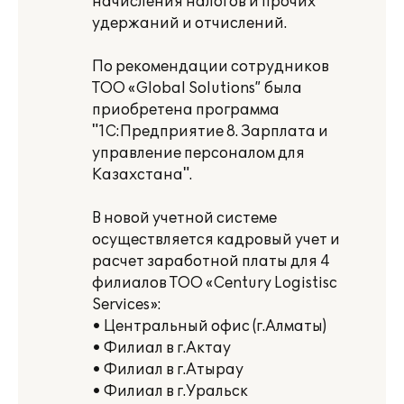
начисления налогов и прочих
удержаний и отчислений.
По рекомендации сотрудников
ТОО «Global Solutions” была
приобретена программа
"1С:Предприятие 8. Зарплата и
управление персоналом для
Казахстана".
В новой учетной системе
осуществляется кадровый учет и
расчет заработной платы для 4
филиалов ТОО «Century Logistisc
Services»:
• Центральный офис (г.Алматы)
• Филиал в г.Актау
• Филиал в г.Атырау
• Филиал в г.Уральск