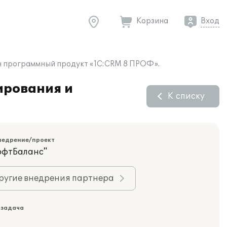
Корзина
Вход
н программный продукт «1С:CRM 8 ПРОФ».
ирования и
К списку
недрение/проект
офтБаланс"
ругие внедрения партнера
 задача